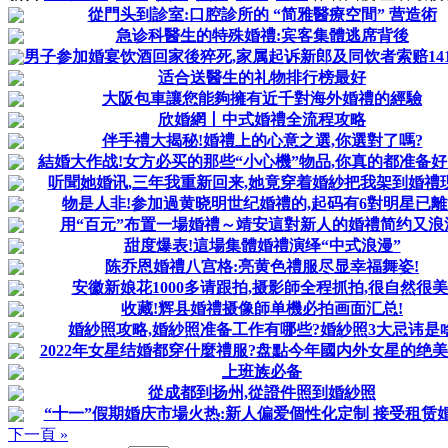
從門头到診室:口腔診所的 “简雅醫療空間” 营造術
急诊科醫生的特殊婚禮:宾客集體逃席背後
男子参加婚宴饮酒回家後猝死,家属起诉新郎及同饮者索赔141万,
适合送醫生的礼物排行榜最好
大阪包車讓您能夠擁有近千對海外婚禮的經驗
欣婚網丨中式婚禮全流程攻略
伴手禮大揭秘!婚禮上的心意之選,你選對了嗎?
結婚大作战!女方必买的那些“小心機”物品,你真的都准备好
听聞她婚讯,三年我重新回来,她竟穿着婚紗把我架到婚禮現
物是人非!参加過黄晓明世纪婚禮的,起码有6對明星已離
用“百元”布置一場婚禮～靖安這對新人的婚禮简约又浪
甜度爆表!這場集體婚禮演绎“中式浪漫”
陈乔恩婚禮八宫格:亮黄色禮服尽显幸福舞姿!
安徽新娘花1000多请跟拍,摄影師全程抓拍,很自然很美
收藏!辉县婚禮摄像師单機必拍画面汇总!
婚紗照攻略,婚紗照准备工作有哪些?婚紗照3大忌讳是
2022年女星结婚都穿什麼禮服?盘點今年國内外女星的绝美
上班族必备
從成都到扬州,從證件照到婚紗照
“十一”假期婚庆市場火热:新人偏爱個性化定制 接受租赁婚紗
下一頁 »