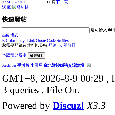
1
2
3
4
5
6
7
8
9
10
... 11
/ 11 頁
下一頁
返 回
快速發帖
還可輸入
80
高級模式
B
Color
Image
Link
Quote
Code
Smilies
您需要登錄後才可以發帖
登錄
|
立即註冊
本版積分規則
發表帖子
Archiver
|
手機版
|
小黑屋
|
台北婚紗婚禮交流論壇
GMT+8, 2026-8-9 00:29
, 
3 queries , File On.
Powered by
Discuz!
X3.3