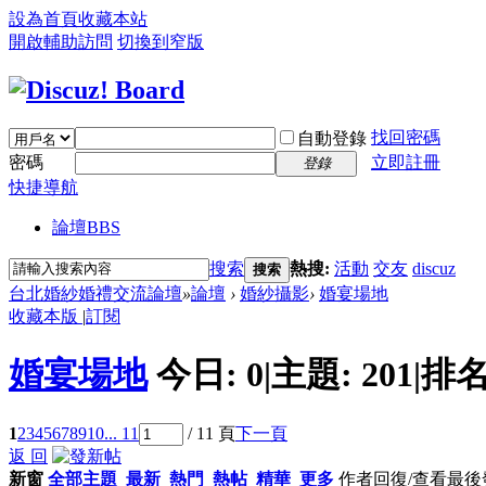
設為首頁
收藏本站
開啟輔助訪問
切換到窄版
找回密碼
自動登錄
密碼
立即註冊
登錄
快捷導航
論壇
BBS
搜索
熱搜:
活動
交友
discuz
搜索
台北婚紗婚禮交流論壇
»
論壇
›
婚紗攝影
›
婚宴場地
收藏本版
|
訂閱
婚宴場地
今日:
0
|
主題:
201
|
排名
1
2
3
4
5
6
7
8
9
10
... 11
/ 11 頁
下一頁
返 回
新窗
全部主題
最新
熱門
熱帖
精華
更多
作者
回復/查看
最後