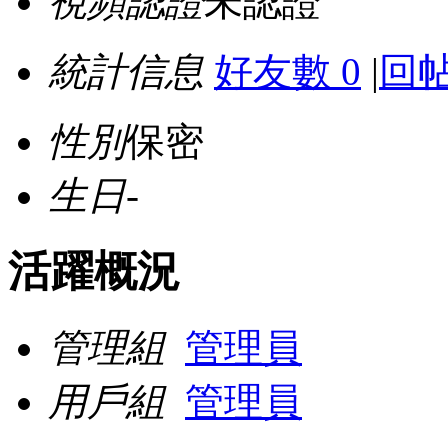
視頻認證
未認證
統計信息
好友數 0
|
回帖
性別
保密
生日
-
活躍概況
管理組
管理員
用戶組
管理員