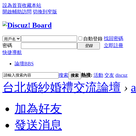
設為首頁
收藏本站
開啟輔助訪問
切換到窄版
找回密碼
自動登錄
密碼
立即註冊
登錄
快捷導航
論壇
BBS
搜索
熱搜:
活動
交友
discuz
搜索
台北婚紗婚禮交流論壇
›
加為好友
發送消息